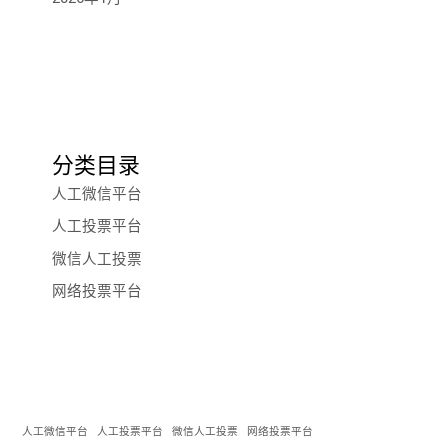
分类目录
人工微信平台
人工投票平台
微信人工投票
网络投票平台
人工微信平台
人工投票平台
微信人工投票
网络投票平台